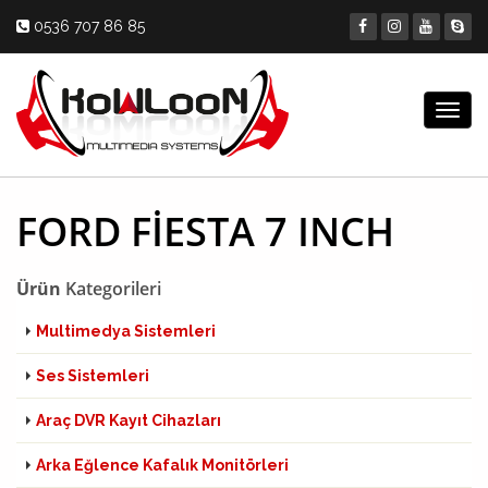
0536 707 86 85
Togg
navig
FORD FİESTA 7 INCH
Ürün
Kategorileri
Multimedya Sistemleri
Ses Sistemleri
Araç DVR Kayıt Cihazları
Arka Eğlence Kafalık Monitörleri