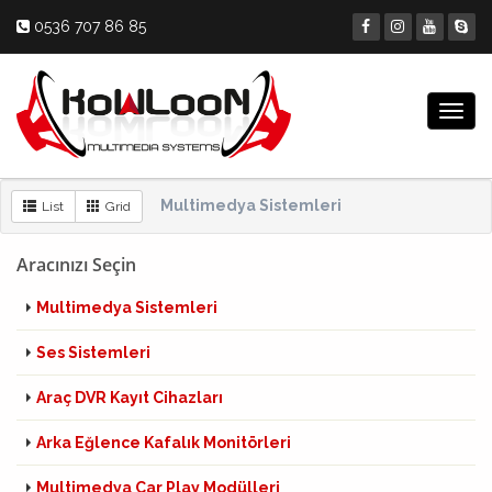
0536 707 86 85
Togg
navig
Multimedya Sistemleri
List
Grid
Aracınızı Seçin
Multimedya Sistemleri
Ses Sistemleri
Araç DVR Kayıt Cihazları
Arka Eğlence Kafalık Monitörleri
Multimedya Car Play Modülleri